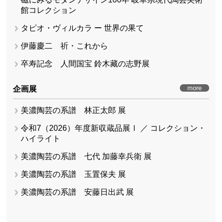
館コレクション
タピオ・ヴィルカラ ー 世界の果て
伊藤慶二 祈・これから
卒寿記念 人間国宝 鈴木藏の志野展
more
企画展
美濃陶芸の系譜 林正太郎 展
令和7（2026）年度新収蔵品展Ⅰ ／ コレクション・
ハイライト
美濃陶芸の系譜 七代 加藤幸兵衛 展
美濃陶芸の系譜 玉置保夫 展
美濃陶芸の系譜 安藤日出武 展