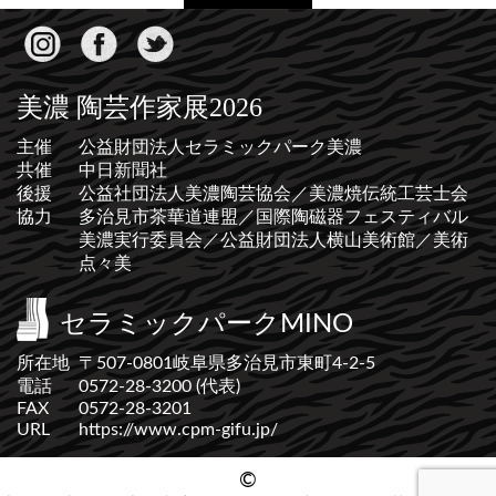
美濃 陶芸作家展2026
主催
公益財団法人セラミックパーク美濃
共催
中日新聞社
後援
公益社団法人美濃陶芸協会／美濃焼伝統工芸士会
協力
多治見市茶華道連盟／国際陶磁器フェスティバル
美濃実行委員会／公益財団法人横山美術館／美術
点々美
セラミックパークMINO
所在地
〒507-0801岐阜県多治見市東町4-2-5
電話
0572-28-3200 (代表)
FAX
0572-28-3201
URL
https://www.cpm-gifu.jp/
©