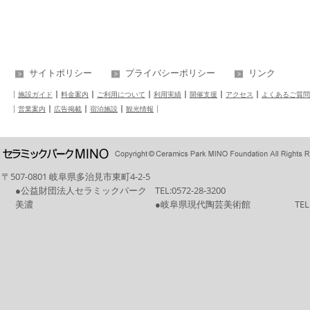
サイトポリシー
プライバシーポリシー
リンク
施設ガイド
料金案内
ご利用について
利用実績
開催支援
アクセス
よくあるご質問
営業案内
広告掲載
宿泊施設
観光情報
〒507-0801 岐阜県多治見市東町4-2-5
●公益財団法人セラミックパーク
TEL:
0572-28-3200
美濃
●岐阜県現代陶芸美術館
TEL