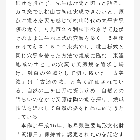
師匠を持たず、先生は歴史と陶片と語る。
ガス窯では桃山古陶は実現できないと、原
点に返る必要を感じて桃山時代の太平古窯
跡の近く、可児市久々利柿下の原野で起伏
そのままに半地上式の穴窯を築く。６昼夜
かけて薪を１５００束燃やし、桃山様式と
同じ穴窯を使った方法で焼成に臨む。東濃
地域の土とこの穴窯で美濃焼を追求し続
け、独自の領域として切り拓いた「古美
濃」は「古淡の域」と高く評価されてい
る。自然の土を山野に探し求め、自然との
語らいのなかで安藤は陶の道を探り、焼成
技法を追求して自然の姿を作品に宿そうと
している。
本作は平成15年、岐阜県重要無形文化財
「黄瀬戸」保持者に認定されたのを記念す