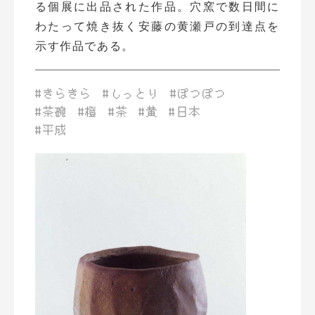
る個展に出品された作品。穴窯で数日間に
わたって焼き抜く安藤の黄瀬戸の到達点を
示す作品である。
#きらきら
#しっとり
#ぽつぽつ
#茶碗
#橙
#茶
#黄
#日本
#平成