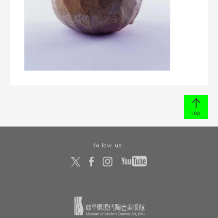
top
follow us: