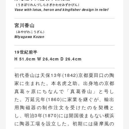
（うきぼりれんづしらさぎかわせみずかびん）
Vase with lotus, heron and kingfisher design in relief
宮川香山
（みやがわこうざん）
Miyagawa Kozan
19世紀前半
H 51.0cm W 26.4cm D 26.4cm
初代香山は天保13年(1842)京都粟田口の陶
家に生まれた。本名虎之助。出身地の京都
真葛ヶ原にちなんで「真葛香山」と号し
た。万延元年(1860)に家業を継ぐが、輸出
用陶磁器の制作注文を受けたのを契機と
し、明治3年(1870)には開国後まもない横浜
に陶器工場を設立した。初期には薩摩風の