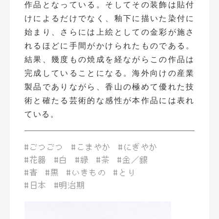
作品となっている。そしてその装飾は貼付
けによるだけでなく、釉下に描いた染付に
始まり、さらには上絵としての金彩が施さ
れるほどに手間がかけられたものである。
結果、幾度もの焼成を経ながらこの作品は
完成していることになる。海外向けの産業
製品でありながら、香山の極めて優れた技
術と確たる芸術的な感性が本作品には表れ
ている。
#ごつごつ
#こまやか
#にぎやか
#花器
#白
#緑
#茶
#金／銀
#青
#黒
#いきもの
#とり
#日本
#明治期