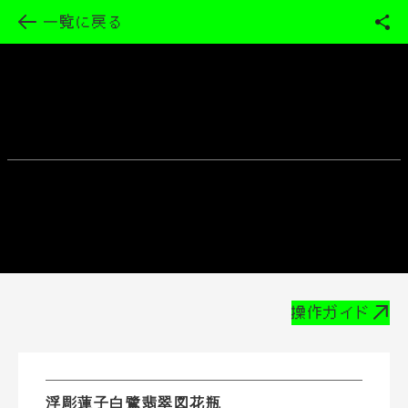
一覧に戻る
操作ガイド
浮彫蓮子白鷺翡翠図花瓶