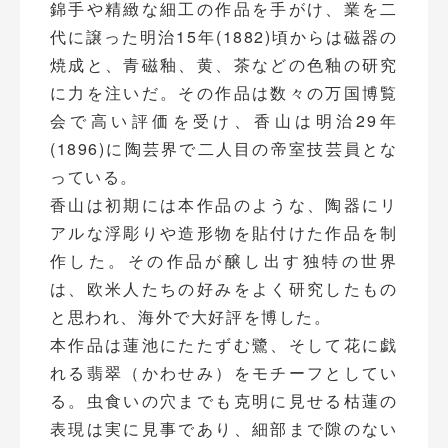
錦手や精緻な細工の作品を手がけ、業を二
代に譲った明治15年(1882)頃からは磁器の
焼成と、青磁釉、黄、茶などの色釉の研究
に力を注いだ。その作品は数々の万国博覧
会で高い評価を受け、香山は明治29年
(1896)に陶芸界で二人目の帝室技芸員とな
っている。
香山は初期には本作品のような、陶器にリ
アルな浮彫りや造形物を貼付けた作品を制
作した。その作品が醸し出す独特の世界
は、欧米人たちの好みをよく研究したもの
と思われ、海外で大好評を博した。
本作品は蓮池にたたずむ鷺、そして花に戯
れる翡翠（かわせみ）をモチーフとしてい
る。虫食いの穴までも克明に見せる枯蓮の
表現は実に見事であり、細部まで隙のない