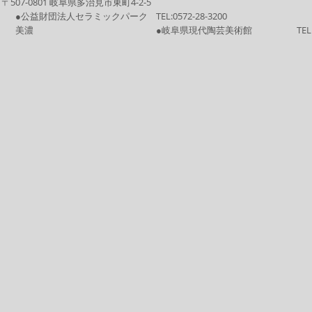
〒507-0801 岐阜県多治見市東町4-2-5
●公益財団法人セラミックパーク
TEL:
0572-28-3200
美濃
●岐阜県現代陶芸美術館
TEL