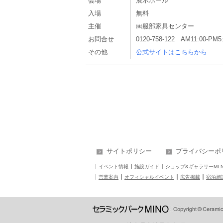
会場
展示ホール
入場
無料
主催
㈱服部家具センター
お問合せ
0120-758-122 AM11:00-
その他
公式サイトはこちらから
サイトポリシー
プライバシーポ
イベント情報
施設ガイド
ショップ&ギャラリーMI-
営業案内
オフィシャルイベント
広告掲載
宿泊施