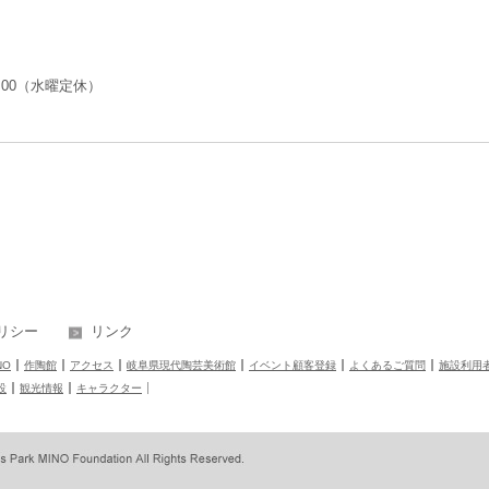
PM5:00（水曜定休）
リシー
リンク
NO
作陶館
アクセス
岐阜県現代陶芸美術館
イベント顧客登録
よくあるご質問
施設利用
設
観光情報
キャラクター