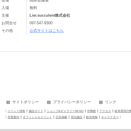
会場
国際会議場
入場
無料
主催
Lier.succulent株式会社
お問合せ
097-547-9300
その他
公式サイトはこちら
サイトポリシー
プライバシーポリシー
リンク
イベント情報
施設ガイド
ショップ&ギャラリーMI-NO
作陶館
アクセス
岐阜県現代
営業案内
オフィシャルイベント
広告掲載
宿泊施設
観光情報
キャラクター