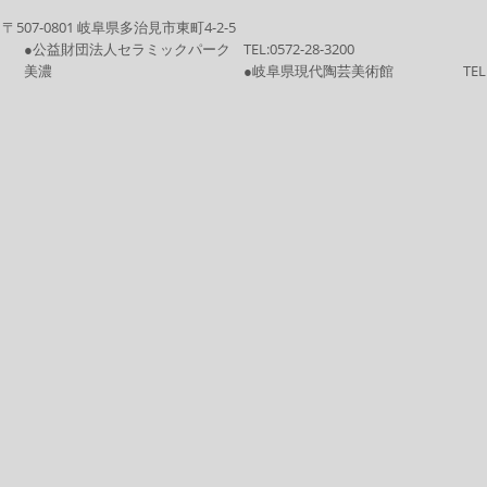
〒507-0801 岐阜県多治見市東町4-2-5
●公益財団法人セラミックパーク
TEL:
0572-28-3200
美濃
●岐阜県現代陶芸美術館
TEL