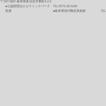
〒507-0801 岐阜県多治見市東町4-2-5
●公益財団法人セラミックパーク
TEL:
0572-28-3200
美濃
●岐阜県現代陶芸美術館
TEL