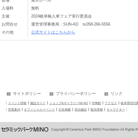
会場
展示ホール
入場料
無料
主催
2024岐阜輸入車フェア実行委員会
お問合せ
運営管理事務局：SUN-AD ℡058-266-5556
その他
公式サイトはこちらから
サイトポリシー
プライバシーポリシー
リンク
イベント情報
施設ガイド
ショップ&ギャラリーMI-NO
作陶館
アクセス
岐阜県現代
営業案内
オフィシャルイベント
広告掲載
宿泊施設
観光情報
キャラクター