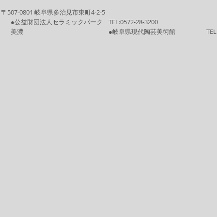
〒507-0801 岐阜県多治見市東町4-2-5
●公益財団法人セラミックパーク
TEL:
0572-28-3200
美濃
●岐阜県現代陶芸美術館
TEL