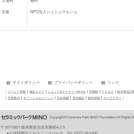
入場料
無料
主催
NPO法人シュシュマルシェ
サイトポリシー
プライバシーポリシー
リンク
イベント情報
施設ガイド
ショップ&ギャラリーMI-NO
作陶館
アクセス
岐阜県現代
営業案内
オフィシャルイベント
広告掲載
宿泊施設
観光情報
キャラクター
〒507-0801 岐阜県多治見市東町4-2-5
●公益財団法人セラミックパーク
TEL:
0572-28-3200