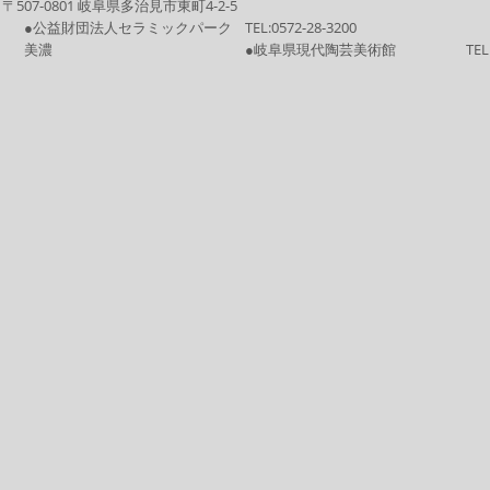
〒507-0801 岐阜県多治見市東町4-2-5
●公益財団法人セラミックパーク
TEL:
0572-28-3200
美濃
●岐阜県現代陶芸美術館
TEL