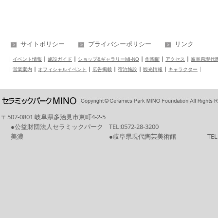
サイトポリシー
プライバシーポリシー
リンク
イベント情報
施設ガイド
ショップ&ギャラリーMI-NO
作陶館
アクセス
岐阜県現代
営業案内
オフィシャルイベント
広告掲載
宿泊施設
観光情報
キャラクター
〒507-0801 岐阜県多治見市東町4-2-5
●公益財団法人セラミックパーク
TEL:
0572-28-3200
美濃
●岐阜県現代陶芸美術館
TEL