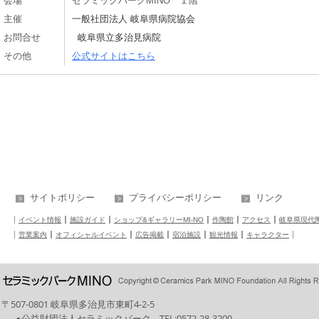
会場
セラミックパークMINO １階
主催
一般社団法人 岐阜県病院協会
お問合せ
岐阜県立多治見病院
その他
公式サイトはこちら
サイトポリシー
プライバシーポリシー
リンク
イベント情報
施設ガイド
ショップ&ギャラリーMI-NO
作陶館
アクセス
岐阜県現代
営業案内
オフィシャルイベント
広告掲載
宿泊施設
観光情報
キャラクター
〒507-0801 岐阜県多治見市東町4-2-5
●公益財団法人セラミックパーク
TEL:
0572-28-3200