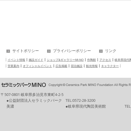
サイトポリシー
プライバシーポリシー
リンク
イベント情報
施設ガイド
ショップ&ギャラリーMI-NO
作陶館
アクセス
岐阜県現代
営業案内
オフィシャルイベント
広告掲載
宿泊施設
観光情報
キャラクター
〒507-0801 岐阜県多治見市東町4-2-5
●公益財団法人セラミックパーク
TEL:
0572-28-3200
美濃
●岐阜県現代陶芸美術館
TEL