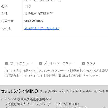
ング 15：50エンディング
会場
１階
主催
多治見市教育研究所
お問合せ
0572-23-5920
その他
公式サイトはこちらから
サイトポリシー
プライバシーポリシー
リンク
イベント情報
施設ガイド
ショップ&ギャラリーMI-NO
作陶館
アクセス
岐阜県現代
営業案内
オフィシャルイベント
広告掲載
宿泊施設
観光情報
キャラクター
〒507-0801 岐阜県多治見市東町4-2-5
●公益財団法人セラミックパーク
TEL:
0572-28-3200