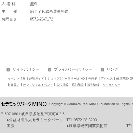
入 場 料
無料
主 催
㈱ＴＹＫ絵画展事務局
お問合せ
0572-25-7172
サイトポリシー
プライバシーポリシー
リンク
イベント情報
施設ガイド
ショップ&ギャラリーMI-NO
作陶館
アクセス
岐阜県現代
営業案内
オフィシャルイベント
広告掲載
宿泊施設
観光情報
キャラクター
〒507-0801 岐阜県多治見市東町4-2-5
●公益財団法人セラミックパーク
TEL:
0572-28-3200
美濃
●岐阜県現代陶芸美術館
TEL