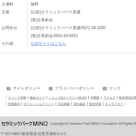
入場料
無料
主催
(公財)セラミックパーク美濃
(有)古美術会
お問合せ
(公財)セラミックパーク美濃/0572-28-3200
(有)古美術会/0561-83-8415
その他
公式サイトはこちら
サイトポリシー
プライバシーポリシー
リンク
イベント情報
施設ガイド
ショップ&ギャラリーMI-NO
作陶館
アクセス
岐阜県現代
営業案内
オフィシャルイベント
広告掲載
宿泊施設
観光情報
キャラクター
〒507-0801 岐阜県多治見市東町4-2-5