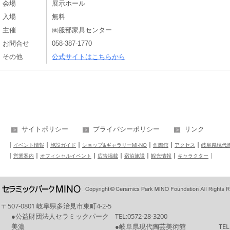
会場
展示ホール
入場
無料
主催
㈱服部家具センター
お問合せ
058-387-1770
その他
公式サイトはこちらから
サイトポリシー
プライバシーポリシー
リンク
イベント情報
施設ガイド
ショップ&ギャラリーMI-NO
作陶館
アクセス
岐阜県現代
営業案内
オフィシャルイベント
広告掲載
宿泊施設
観光情報
キャラクター
〒507-0801 岐阜県多治見市東町4-2-5
●公益財団法人セラミックパーク
TEL:
0572-28-3200
美濃
●岐阜県現代陶芸美術館
TEL