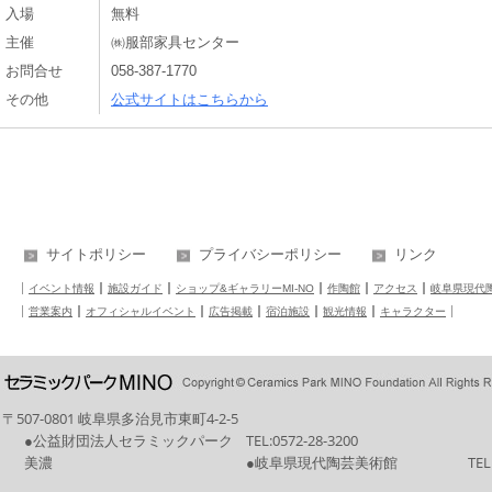
入場
無料
主催
㈱服部家具センター
お問合せ
058-387-1770
その他
公式サイトはこちらから
サイトポリシー
プライバシーポリシー
リンク
イベント情報
施設ガイド
ショップ&ギャラリーMI-NO
作陶館
アクセス
岐阜県現代
営業案内
オフィシャルイベント
広告掲載
宿泊施設
観光情報
キャラクター
〒507-0801 岐阜県多治見市東町4-2-5
●公益財団法人セラミックパーク
TEL:
0572-28-3200
美濃
●岐阜県現代陶芸美術館
TEL