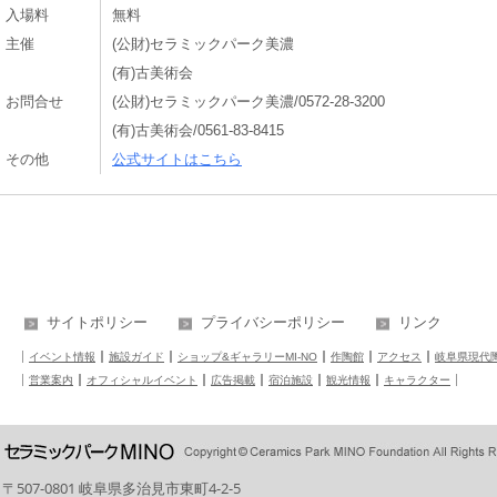
入場料
無料
主催
(公財)セラミックパーク美濃
(有)古美術会
お問合せ
(公財)セラミックパーク美濃/0572-28-3200
(有)古美術会/0561-83-8415
その他
公式サイトはこちら
サイトポリシー
プライバシーポリシー
リンク
イベント情報
施設ガイド
ショップ&ギャラリーMI-NO
作陶館
アクセス
岐阜県現代
営業案内
オフィシャルイベント
広告掲載
宿泊施設
観光情報
キャラクター
〒507-0801 岐阜県多治見市東町4-2-5