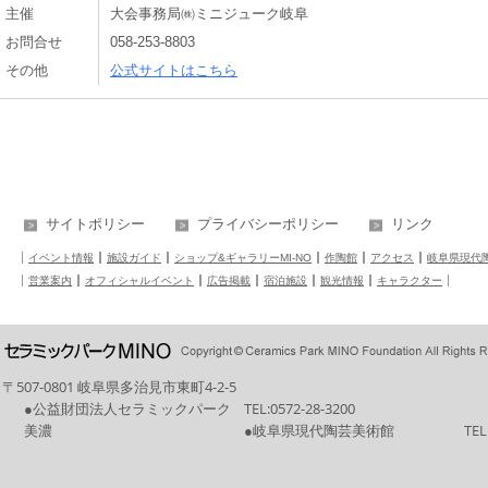
主催
大会事務局㈱ミニジューク岐阜
お問合せ
058-253-8803
その他
公式サイトはこちら
サイトポリシー
プライバシーポリシー
リンク
イベント情報
施設ガイド
ショップ&ギャラリーMI-NO
作陶館
アクセス
岐阜県現代
営業案内
オフィシャルイベント
広告掲載
宿泊施設
観光情報
キャラクター
〒507-0801 岐阜県多治見市東町4-2-5
●公益財団法人セラミックパーク
TEL:
0572-28-3200
美濃
●岐阜県現代陶芸美術館
TEL