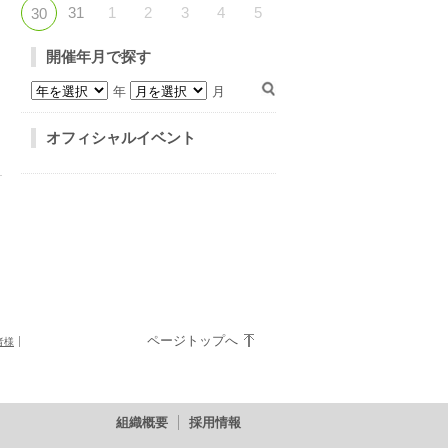
31
1
2
3
4
5
30
開催年月で探す
年
月
オフィシャルイベント
ページトップへ
者様
組織概要
採用情報