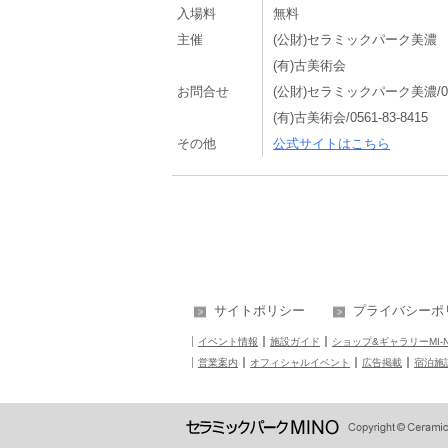
入場料
無料
主催
(公財)セラミックパーク美濃
(有)古美術会
お問合せ
(公財)セラミックパーク美濃/0572
(有)古美術会/0561-83-8415
その他
公式サイトはこちら
サイトポリシー
プライバシーポ
イベント情報
施設ガイド
ショップ&ギャラリーMI-
営業案内
オフィシャルイベント
広告掲載
宿泊施