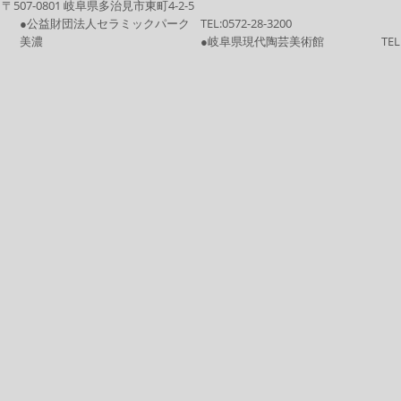
〒507-0801 岐阜県多治見市東町4-2-5
●公益財団法人セラミックパーク
TEL:
0572-28-3200
美濃
●岐阜県現代陶芸美術館
TEL