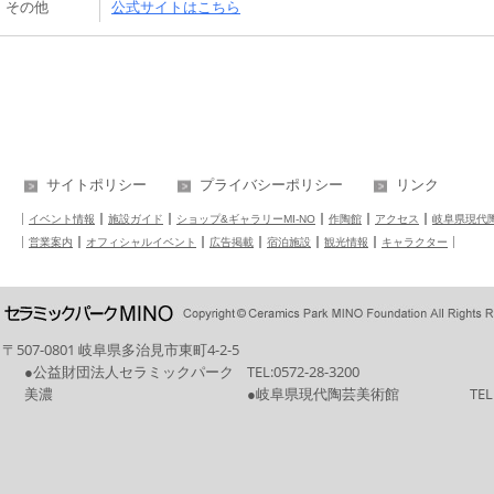
その他
公式サイトはこちら
サイトポリシー
プライバシーポリシー
リンク
イベント情報
施設ガイド
ショップ&ギャラリーMI-NO
作陶館
アクセス
岐阜県現代
営業案内
オフィシャルイベント
広告掲載
宿泊施設
観光情報
キャラクター
〒507-0801 岐阜県多治見市東町4-2-5
●公益財団法人セラミックパーク
TEL:
0572-28-3200
美濃
●岐阜県現代陶芸美術館
TEL